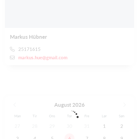
Markus Hübner
25171615
markus.hue@gmail.com
August 2026
Man
Tir
Ons
Tor
Fre
Lør
Søn
27
28
29
30
31
1
2
3
4
5
6
7
8
9